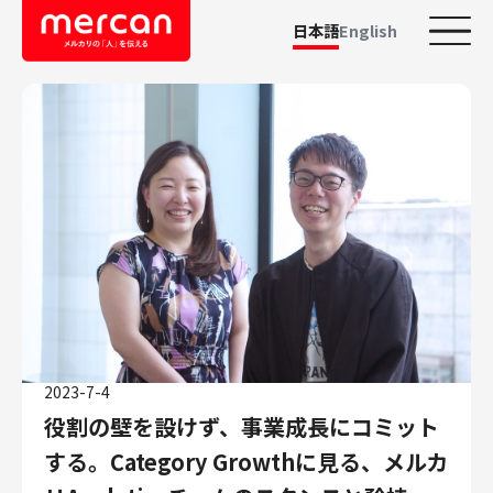
日本語
English
カテゴリーから探す
会社・事業
鹿島アントラーズ
Ads
メルカリ
メルペイ
メルコイン
メルカリShops
2023-7-4
メルカリR4Dラボ
役割の壁を設けず、事業成長にコミット
AI/LLM
する。Category Growthに見る、メルカ
職種