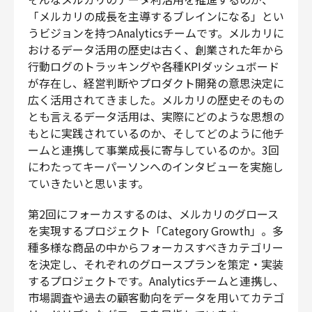
財務・経理
「メルカリの成長を主導するブレインになる」とい
うビジョンを持つAnalyticsチームです。メルカリに
内部監査・リスク
おけるデータ活用の歴史は古く、創業された年から
法務
行動ログのトラッキングや各種KPIダッシュボード
人事
が存在し、経営判断やプロダクト開発の意思決定に
セキュリティ・プライバシー
広く活用されてきました。メルカリの歴史そのもの
とも言えるデータ活用は、実際にどのような思想の
もとに実践されているのか、そしてどのように他チ
ームと連携して事業成長に寄与しているのか。3回
にわたってキーパーソンへのインタビューを実施し
募集中の求人一覧
ていきたいと思います。
第2回にフォーカスするのは、メルカリのグロース
を実現するプロジェクト「Category Growth」。多
種多様な商品の中からフォーカスすべきカテゴリー
を決定し、それぞれのグロースプランを策定・実装
するプロジェクトです。Analyticsチームと連携し、
市場調査や過去の顧客動向をデータを用いてカテゴ