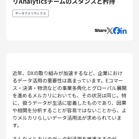
リAnalyticsチームのスタンスと矜持
エンジニアリング
データアナリティクス
エンジニアリング
コーポレートエンジニアリング
Share
セキュリティエンジニアリング
プロダクト・ビジネス
経営・事業企画
事業開発
近年、DXの取り組みが加速するなど、企業におけ
カスタマーサービス
るデータ活用の重要性は高まっています。Eコマー
営業
ス・決済・物流などの事業多角化とグローバル展開
マーケティング・PR
を進めるメルカリにおいても、その状況は同じ。特
プロダクトマネジメント
に、扱うデータが生活に密着したものであり、因果
データアナリティクス
や相関を分析することが容易ではないことから、よ
プロダクトデザイン
りメルカリらしいデータ活用法が求められていま
す。
クリエイティブ
コーポレート
そんなメルカリのデータ利活用を推進するのが、