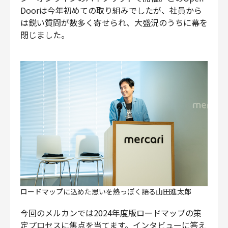
Doorは今年初めての取り組みでしたが、社員から
財務・経理
は鋭い質問が数多く寄せられ、大盛況のうちに幕を
内部監査・リスク
閉じました。
法務
人事
セキュリティ・プライバシー
募集中の求人一覧
ロードマップに込めた思いを熱っぽく語る山田進太郎
今回のメルカンでは2024年度版ロードマップの策
定プロセスに焦点を当てます。インタビューに答え