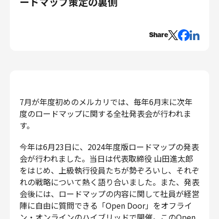
ードマップ策定の裏側
エンジニアリング
エンジニアリング
Share
コーポレートエンジニアリング
セキュリティエンジニアリング
プロダクト・ビジネス
経営・事業企画
7月が年度初めのメルカリでは、毎年6月末に次年
事業開発
度のロードマップに関する全社発表会が行われま
カスタマーサービス
す。
営業
マーケティング・PR
今年は6月23日に、2024年度版ロードマップの発表
プロダクトマネジメント
会が行われました。当日は代表取締役 山田進太郎
をはじめ、上級執行役員たちが勢ぞろいし、それぞ
データアナリティクス
れの戦略について熱く語り合いました。また、発表
プロダクトデザイン
会後には、ロードマップの内容に関して社員が経営
クリエイティブ
陣に自由に質問できる「Open Door」をオフライ
コーポレート
ン・オンラインのハイブリッドで開催。このOpen