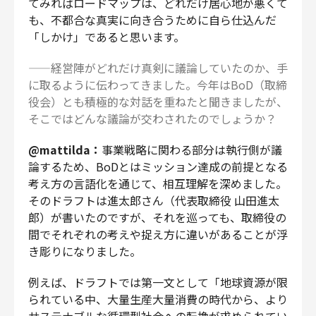
てみればロードマップは、どれだけ居心地が悪くて
も、不都合な真実に向き合うために自ら仕込んだ
「しかけ」であると思います。
——経営陣がどれだけ真剣に議論していたのか、手
に取るように伝わってきました。今年はBoD（取締
役会）とも積極的な対話を重ねたと聞きましたが、
そこではどんな議論が交わされたのでしょうか？
@mattilda：
事業戦略に関わる部分は執行側が議
論するため、BoDとはミッション達成の前提となる
考え方の言語化を通じて、相互理解を深めました。
そのドラフトは進太郎さん（代表取締役 山田進太
郎）が書いたのですが、それを巡っても、取締役の
間でそれぞれの考えや捉え方に違いがあることが浮
き彫りになりました。
例えば、ドラフトでは第一文として「地球資源が限
られている中、大量生産大量消費の時代から、より
サステナブルな循環型社会への転換が求められてい