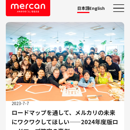
日本語
English
カテゴリーから探す
会社・事業
鹿島アントラーズ
Ads
メルカリ
メルペイ
メルコイン
メルカリShops
2023-7-7
メルカリR4Dラボ
ロードマップを通して、メルカリの未来
AI/LLM
にワクワクしてほしい——2024年度版ロ
職種