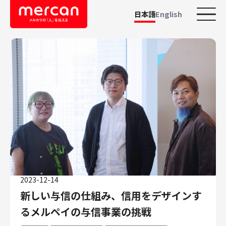
日本語
English
カテゴリーから探す
会社・事業
鹿島アントラーズ
Ads
メルカリ
メルペイ
メルコイン
メルカリShops
2023-12-14
メルカリR4Dラボ
新しい与信の仕組み、信用をデザインす
AI/LLM
るメルペイの与信事業の挑戦
職種