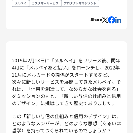
メルペイ
カスタマーサービス
プロダクトマネジメント
エンジニアリング
エンジニアリング
Share
コーポレートエンジニアリング
セキュリティエンジニアリング
プロダクト・ビジネス
経営・事業企画
2019年2月13日に「メルペイ」をリリース後、同年
事業開発
4月に「メルペイあと払い」をローンチし、2022年
カスタマーサービス
11月にメルカードの提供がスタートするなど、
営業
次々に新しいサービスを展開してきたメルペイ。そ
マーケティング・PR
れは、「信用を創造して、なめらかな社会を創る」
プロダクトマネジメント
をミッションのもと、「新しい与信の仕組みと信用
のデザイン」に挑戦してきた歴史でありました。
データアナリティクス
プロダクトデザイン
この「新しい与信の仕組みと信用のデザイン」は、
クリエイティブ
どのようなメンバーが、どのような思想（あるいは
コーポレート
哲学）を持ってつくられているのでしょうか？