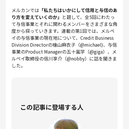
財務・経理
メルカンでは
「私たちはいかにして信用と与信のあ
内部監査・リスク
り方を変えていくのか」
と題して、全5回にわたっ
法務
て与信事業とそれに関わるメンバーをさまざまな角
人事
度から探っていきます。連載の第1回では、メルペ
イの与信事業の現在地について、Credit Business
セキュリティ・プライバシー
Division Directorの檜山麻衣子（@michael)、与信
事業のProduct Managerの五十嵐学（@giga）、メ
ルペイ取締役の信川享介（@nobby）に話を聞きま
した。
募集中の求人一覧
この記事に登場する人