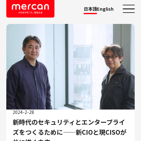
日本語
English
カテゴリーから探す
会社・事業
鹿島アントラーズ
Ads
メルカリ
メルペイ
メルコイン
メルカリShops
2024-2-28
メルカリR4Dラボ
新時代のセキュリティとエンタープライ
AI/LLM
ズをつくるために——新CIOと現CISOが
職種