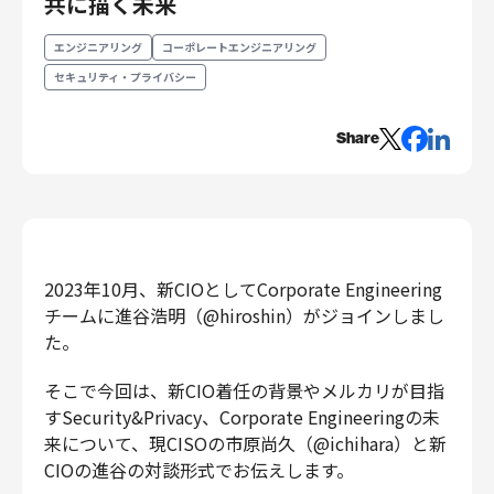
共に描く未来
エンジニアリング
エンジニアリング
コーポレートエンジニアリング
エンジニアリング
セキュリティ・プライバシー
コーポレートエンジニアリング
セキュリティエンジニアリング
Share
プロダクト・ビジネス
経営・事業企画
事業開発
カスタマーサービス
2023年10月、新CIOとしてCorporate Engineering
営業
チームに進谷浩明（@hiroshin）がジョインしまし
マーケティング・PR
た。
プロダクトマネジメント
データアナリティクス
そこで今回は、新CIO着任の背景やメルカリが目指
プロダクトデザイン
すSecurity&Privacy、Corporate Engineeringの未
来について、現CISOの市原尚久（@ichihara）と新
クリエイティブ
コーポレート
CIOの進谷の対談形式でお伝えします。