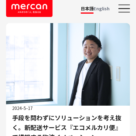
日本語
English
カテゴリーから探す
会社・事業
鹿島アントラーズ
Ads
メルカリ
メルペイ
メルコイン
メルカリShops
2024-5-17
メルカリR4Dラボ
手段を問わずにソリューションを考え抜
AI/LLM
く。新配送サービス『エコメルカリ便』
職種