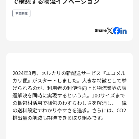
で構想する物流イノベーション
エンジニアリング
事業開発
エンジニアリング
コーポレートエンジニアリング
Share
セキュリティエンジニアリング
プロダクト・ビジネス
経営・事業企画
事業開発
2024年3月、メルカリの新配送サービス『エコメル
カスタマーサービス
カリ便』がスタートしました。大きな特徴として挙
営業
げられるのが、利用者の利便性向上と物流業界の課
マーケティング・PR
題解決を同時に実現するという点。100サイズまで
プロダクトマネジメント
の梱包材活用で梱包のわずらわしさを解消し、一律
データアナリティクス
の送料設定でわかりやすさを追求。さらには、CO2
プロダクトデザイン
排出量の削減も期待できる取り組みです。
クリエイティブ
コーポレート