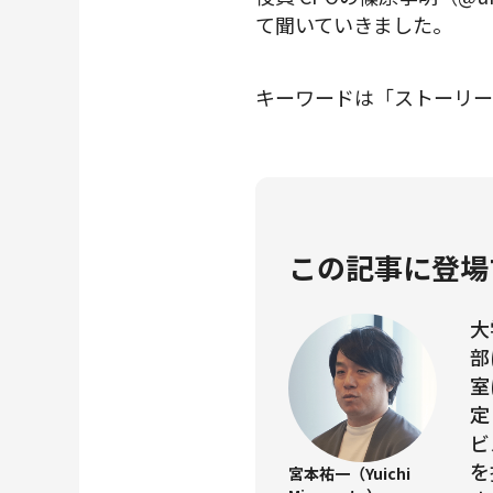
て聞いていきました。
キーワードは「ストーリー
この記事に登場
大
部
室
定
ビ
を
宮本祐一（Yuichi