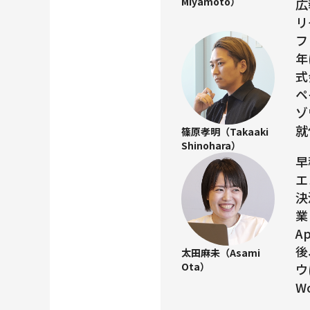
Miyamoto）
広
リ
フ
年
式
ペ
ゾ
就
篠原孝明（Takaaki
Shinohara）
早
エ
決
業
A
後
太田麻未（Asami
Ota）
ウ
W