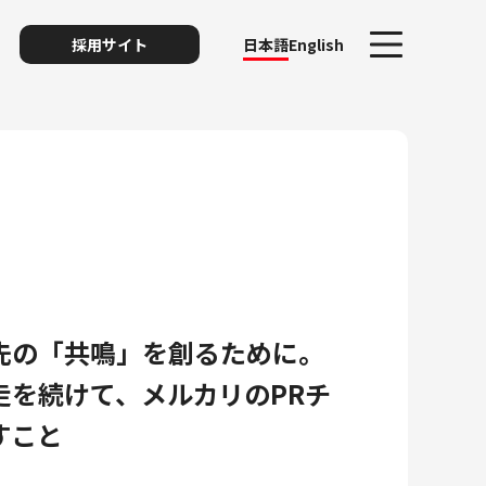
採用サイト
日本語
English
ト
先の「共鳴」を創るために。
リスク
走を続けて、メルカリのPRチ
すこと
ィ・プライバシー