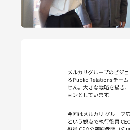
メルカリR4Dラボ
AI/LLM
メルカリグループのビジョ
るPublic Relati
せん。大きな戦略を描き、
ョンとしています。
今回はメルカリ グループ
という観点で執行役員 CE
役員 CPOの篠原孝明（@