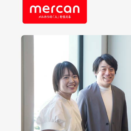
会社・事業
職
カテゴリーから探す
鹿島アントラーズ
Ads
エ
メルカリ
コ
メルペイ
セ
メルコイン
メルカリShops