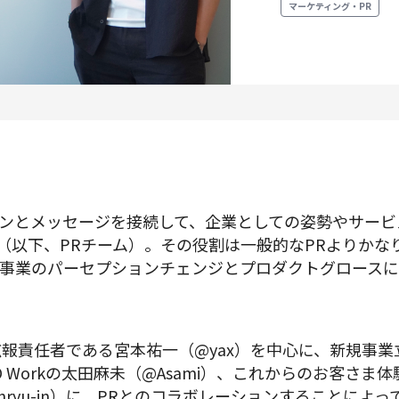
マーケティング・PR
プロダクトマネジメント
データアナリティクス
プロダクトデザイン
クリエイティブ
ンとメッセージを接続して、企業としての姿勢やサービ
募集中の求人一覧
ons チーム（以下、PRチーム）。その役割は一般的なPRより
事業のパーセプションチェンジとプロダクトグロースに
広報責任者である宮本祐一（@yax）を中心に、新規事
O Workの太田麻未（@Asami）、これからのお客さ
unryu-in）に、PRとのコラボレーションすることによ