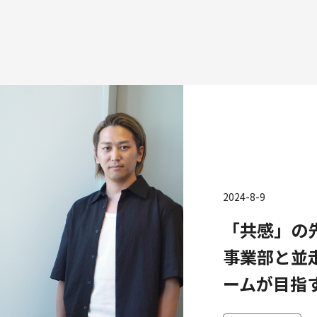
種
2024-8-9
エンジニアリング
プロダクト・ビジネス
コーポレー
「共感」の
ンジニアリング
経営・事業企画
財務・経理
ーポレートエンジニアリング
事業開発
内部監査・
事業部と並
キュリティエンジニアリング
カスタマーサービス
法務
ームが目指
営業
人事
マーケティング・PR
セキュリテ