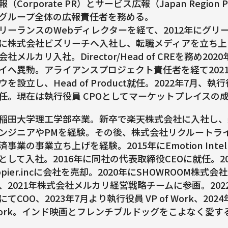
報（Corporate PR）とサービス広報（Japan Regio
グループ全体の広報責任者を務める。
リーランスのWebディレクターを経て、2012年にグリー
に株式会社ビズリーチへ入社し、転職メディアを立ち上げ
会社メルカリ入社。Director/Head of CREを務め2
イへ異動。アライアンスプロジェクト責任者を経て202
ウを設立し、Head of Product就任。2022年7月
任。現在は執行役員 CPOとしてマーケットプレイスの
稲田大学理工学部卒業。新卒で楽天株式会社に入社し、
ンジニアやPMを経験。その後、株式会社リクルートライ
済事業の事業立ち上げを経験。2015年にEmotion Intel
として入社。2016年に同社の代表取締役CEOに就任。2
ppier.incに会社を売却。2020年にSHOWROOM株
、2021年株式会社メルカリ経営戦略チームに参画。202
にてCOO、2023年7月より執行役員 VP of Work、202
ork。インド映画とフレンチブルドッグをこよなく愛す