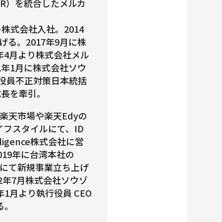
n PR）を統合したメルカ
株式会社入社。2014
る。2017年9月に株
020年4月より株式会社メル
1年1月に株式会社ソウ
、執行役員不正対策日本統括
成長を牽引。
楽天市場や楽天Edyの
フスタイルにて、ID
ligence株式会社に営
019年に台湾本社の
式会社にて新規事業立ち上げ
2年7月株式会社ソウゾ
4年1月より執行役員 CEO
る。