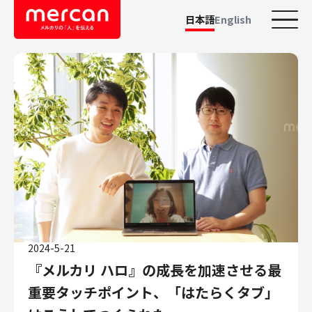
日本語
English
カテゴリーから探す
会社・事業
鹿島アントラーズ
Ads
メルカリ
メルペイ
メルコイン
メルカリShops
2024-5-21
メルカリR4Dラボ
『メルカリ ハロ』の成長を加速させる最
AI/LLM
重要タッチポイント、「はたらくタブ」
職種