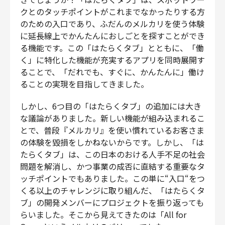
財務・経理
クとのタッチポイントがこれまでなかったりする方
のための入口であり、ふだんのメルカリを使う体験
内部監査・リスク
に延長線上でかんたんにおしごとを探すことができ
法務
る機能です。この「はたらくタブ」とともに、「働
人事
く」に特化した機能が充実するアプリを同時展開す
セキュリティ・プライバシー
ることで、「だれでも、すぐに、かんたんに」働け
ることの実現を目指してきました。
しかし、6つ目の「はたらくタブ」の追加には大き
な議論がありました。新しい機能が組み込まれるこ
募集中の求人一覧
とで、普段『メルカリ』を使い慣れているお客さま
の体験を毀損をしかねないからです。しかし、「は
たらくタブ」は、この日本のおける人手不足の社会
問題を解消し、かつ事業の成否に直結する重要なタ
ッチポイントでもありました。この単に“入口“をつ
くる以上のチャレンジに取り組んだ、「はたらくタ
ブ」の開発メンバーにプロジェクトを振り返っても
らいました。そこから見えてきたのは「All for