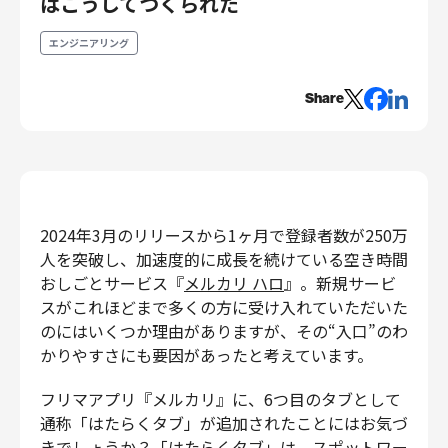
はこうしてつくられた
エンジニアリング
エンジニアリング
エンジニアリング
コーポレートエンジニアリング
Share
セキュリティエンジニアリング
プロダクト・ビジネス
経営・事業企画
事業開発
2024年3月のリリースから1ヶ月で登録者数が250万
カスタマーサービス
人を突破し、加速度的に成長を続けている空き時間
営業
おしごとサービス『
メルカリ ハロ
』。新規サービ
マーケティング・PR
スがこれほどまで多くの方に受け入れていただいた
プロダクトマネジメント
のにはいくつか理由がありますが、その“入口”のわ
データアナリティクス
かりやすさにも要因があったと考えています。
プロダクトデザイン
フリマアプリ『メルカリ』に、6つ目のタブとして
クリエイティブ
通称「はたらくタブ」が追加されたことにはお気づ
コーポレート
きでしょうか？「はたらくタブ」は、スポットワー