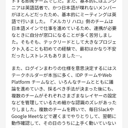
トする即席チームでした。また、基本的にはエンジ
ニアは英語話者で、かつ日本語が喋れないメンバー
がほとんどだったため、基本的にミーティングは英
語で行いました。『メルカリ ハロ』側のチームは
日本語メインで仕事を進めているため、連携が必要
なときに自分が窓口になることが多く苦労しまし
た。そもそも、テックリードとして大きなプロジェ
クト入ることも初めての経験で、最初はかなり不安
だったしストレスもありました…。
また、ログインまわりの仕様を意思決定するにはス
テークホルダーが本当に多く、IDP チームやWeb
Platform チームなど、いろんなチームとともに議
論を進めていき、採るべき手法が決まった後にも、
複数のチームがそれぞれさまざまなレイヤーの設定
などを管理しているため細かな認識のズレがあった
りしました。複数のチームを跨いで、毎日Slackや
Google Meetなどで遅くまでやりとりして、翌朝に
動作確認して、その日のうちに上手く動いていない