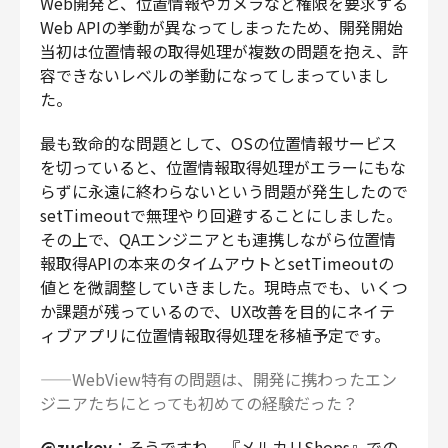
Web開発と、位置情報やカメラなど権限を要求する
Web APIの挙動が異なってしまったため、開発開始
当初は位置情報の取得処理が複数の問題を抱え、許
容できないレベルの挙動になってしまっていまし
た。
最も致命的な問題として、OSの位置情報サービス
を切っていると、位置情報取得処理がエラーにもな
らずに永遠に終わらないという問題が発生したので
setTimeoutで無理やり回避することにしました。
その上で、QAエンジニアとも連携しながら位置情
報取得APIの本来のタイムアウトとsetTimeoutの
値とを微調整していきました。現時点でも、いくつ
か課題が残っているので、UX改善を目的にネイテ
ィブアプリに位置情報取得処理を移植予定です。
——WebView特有の問題は、開発に携わったエン
ジニアたちにとっても初めての経験だった？
@zuckey
：そうですね。『メルカリShops』での