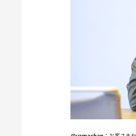
@yamachan
：お客さまか