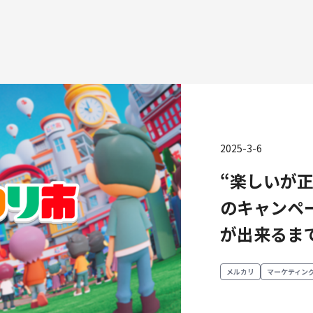
2025-3-6
種
“楽しいが
エンジニアリング
プロダクト・ビジネス
コーポレー
のキャンペ
ンジニアリング
経営・事業企画
が出来るま
財務・経理
ーポレートエンジニアリング
事業開発
内部監査・
キュリティエンジニアリング
カスタマーサービス
法務
メルカリ
マーケティング
営業
人事
マーケティング・PR
セキュリテ