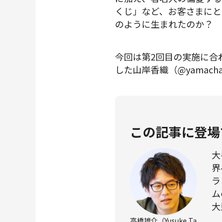
くじ」など、お客さまにと
のように生まれたのか？
今回は第2回目の実施に合
した山岸香織（@yamac
この記事に登場
大
界
ラ
ム
大
高橋雄介（Yusuke Ta