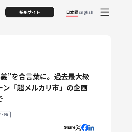
採用サイト
日本語
English
正義”を合言葉に。過去最大級
ト
ーン「超メルカリ市」の企画
で
リスク
・PR
Share
ィ・プライバシー