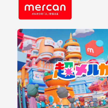
会社・事業
職
カテゴリーから探す
鹿島アントラーズ
Ads
エ
メルカリ
コ
メルペイ
セ
メルコイン
メルカリShops