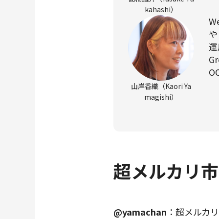
kahashi）
W
や
運
G
O
山岸香織（Kaori Ya
magishi）
超メルカリ市
@yamachan
：超メルカ