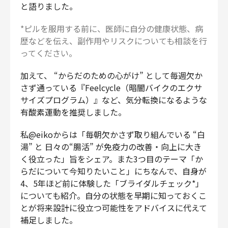
と語りました。
*ピルを服用する前に、医師に自分の健康状態、病
歴などを伝え、副作用やリスクについても相談を行
ってください。
加えて、 “からだのための心がけ” として毎週欠か
さず通っている『Feelcycle（暗闇バイクのエクサ
サイズプログラム）』など、気分転換になるような
有酸素運動を推奨しました。
私@eikoからは「毎朝欠かさず取り組んでいる “白
湯” と 日々の“腸活” が免疫力の改善・向上に大き
く役立った」旨をシェア。また3つ目のテーマ「か
らだについて今知りたいこと」にちなんで、自身が
4、5年ほど前に体験した「ブライダルチェック*」
についても紹介。自分の状態を早期に知っておくこ
とが将来設計に役立つ可能性をアドバイスに代えて
補足しました。