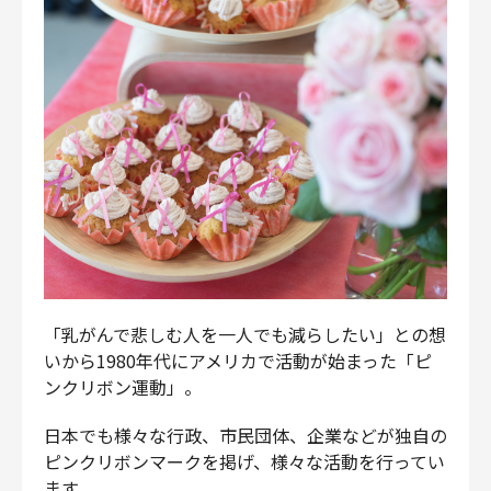
財務・経理
内部監査・リスク
法務
人事
セキュリティ・プライバシー
募集中の求人一覧
「乳がんで悲しむ人を一人でも減らしたい」との想
いから1980年代にアメリカで活動が始まった「ピ
ンクリボン運動」。
日本でも様々な行政、市民団体、企業などが独自の
ピンクリボンマークを掲げ、様々な活動を行ってい
ます。