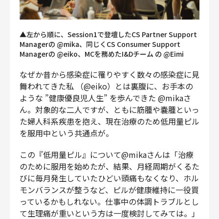
▲左から順に、Session1で登壇したCS Partner Support
Managerの @mika、同じくCS Consumer Support
Managerの @eiko、MCを務めたI&Dチーム の @Eimi
なぜか昔から感染症に罹りやすく数々の感染症に見
舞われてきた私 （@eiko）とは裏腹に、お手本の
ような ”健康優良児人生” を歩んできた @mikaさ
ん。対象的な二人ですが、ともに筋腫や嚢腫といっ
た婦人科系疾患を抱え、現在治療のため低用量ピル
を服用中という共通点が。
この『低用量ピル』について@mikaさんは「治療
のために服用を始めたが、結果、月経周期がくるた
びに毎月発生していたひどい頭痛もなくなり、ホル
モンバランスが整うなど、ピルが健康維持に一役買
っているかもしれない。仕事中の体調トラブルとし
て生理痛が重いという方は一度検討してみては。」