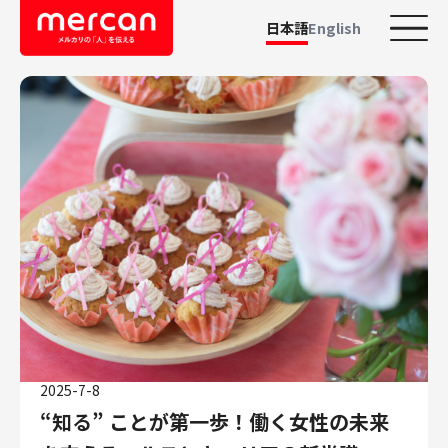
日本語
English
カテゴリーから探す
会社・事業
鹿島アントラーズ
Ads
メルカリ
メルペイ
メルコイン
メルカリShops
メルカリR4Dラボ
2025-7-8
AI/LLM
“知る” ことが第一歩！働く女性の未来
職種