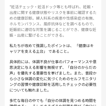
*妊活チェック・妊活ドック等とも呼ばれ、妊娠・
出産に関する健康状態やリスクを事前に確認するた
めの健康診断。婦人科系の疾患や性感染症の有無、
ホルモンバランス、風疹抗体などを調べるもので、
妊娠前に適切な対策を講じることができ、健康な妊
娠・出産に繋げることができる。
私たちが改めて強調したポイントは、 「健康はキ
ャリアを支える土台」 であること。
具体的には、体調不良が仕事のパフォーマンスや意
思決定に与える影響を無視せず、「自分のからだの
声」を優先する重要性を挙げました。また、普段か
ら小さな体調の変化に気づくためのセルフモニタリ
ングの習慣や健康診断を活用したチェックの必要性
についても触れました。
多忙な毎日の中でも「自分の体調を見つめる時間を
確保する」。そしてさまざまな知識を学び「自分に