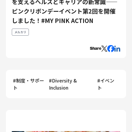
を支えるヘルスとキャリアの新常識——
エンジニアリング
ピンクリボンデーイベント第2回を開催
エンジニアリング
しました！#MY PINK ACTION
コーポレートエンジニアリング
メルカリ
セキュリティエンジニアリング
プロダクト・ビジネス
Share
経営・事業企画
事業開発
カスタマーサービス
営業
#
制度・サポー
#
Diversity &
#
イベン
マーケティング・PR
ト
Inclusion
ト
プロダクトマネジメント
データアナリティクス
プロダクトデザイン
クリエイティブ
コーポレート