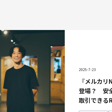
種
2025-7-23
エンジニアリング
プロダクト・ビジネス
コーポレー
『メルカリN
ンジニアリング
経営・事業企画
財務・経理
ーポレートエンジニアリング
事業開発
内部監査・
登場？ 安
キュリティエンジニアリング
カスタマーサービス
法務
取引できる
営業
人事
マーケティング・PR
セキュリテ