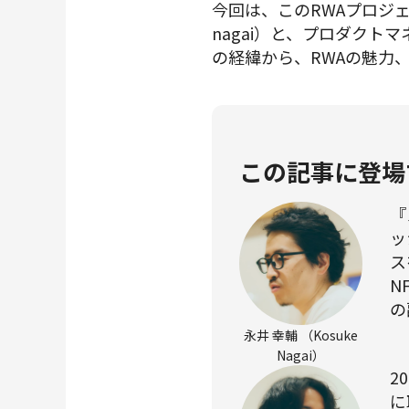
今回は、このRWAプロジ
nagai）と、プロダクト
の経緯から、RWAの魅力
この記事に登場
『
ッ
ス
N
の
永井 幸輔 （Kosuke
Nagai）
2
に