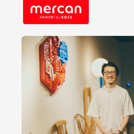
会社・事業
職
カテゴリーから探す
鹿島アントラーズ
Ads
エ
メルカリ
コ
メルペイ
セ
メルコイン
メルカリShops