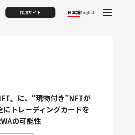
採用サイト
日本語
English
ト
FT』に、“現物付き”NFTが
リスク
全にトレーディングカードを
RWAの可能性
ィ・プライバシー