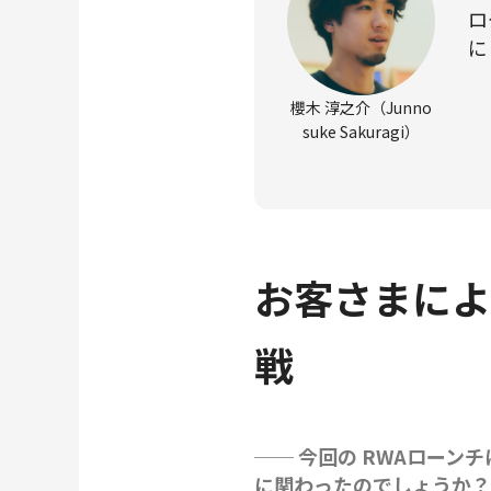
ロ
に
櫻木 淳之介（Junno
suke Sakuragi）
お客さまによ
戦
── 今回の RWAロー
に関わったのでしょうか？