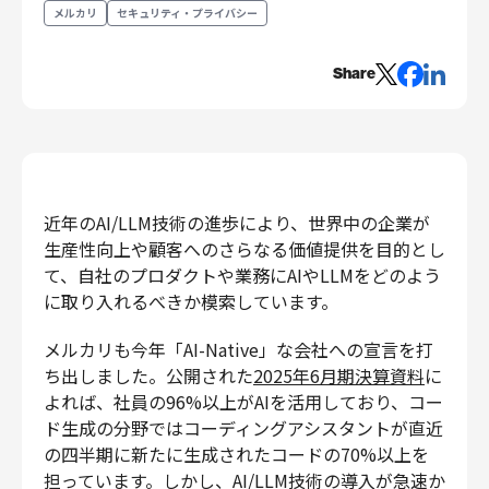
メルカリ
セキュリティ・プライバシー
エンジニアリング
エンジニアリング
Share
コーポレートエンジニアリング
セキュリティエンジニアリング
プロダクト・ビジネス
経営・事業企画
近年のAI/LLM技術の進歩により、世界中の企業が
事業開発
生産性向上や顧客へのさらなる価値提供を目的とし
カスタマーサービス
て、自社のプロダクトや業務にAIやLLMをどのよう
営業
に取り入れるべきか模索しています。
マーケティング・PR
メルカリも今年「AI-Native」な会社への宣言を打
プロダクトマネジメント
ち出しました。公開された
2025年6月期決算資料
に
データアナリティクス
よれば、社員の96%以上がAIを活用しており、コー
プロダクトデザイン
ド生成の分野ではコーディングアシスタントが直近
クリエイティブ
の四半期に新たに生成されたコードの70%以上を
コーポレート
担っています。しかし、AI/LLM技術の導入が急速か