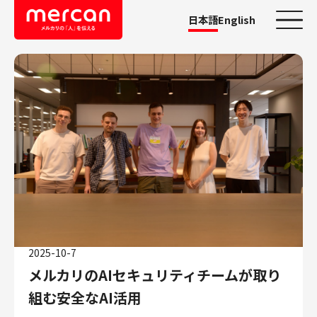
日本語
English
カテゴリーから探す
会社・事業
鹿島アントラーズ
Ads
メルカリ
メルペイ
メルコイン
メルカリShops
2025-10-7
メルカリR4Dラボ
メルカリのAIセキュリティチームが取り
AI/LLM
組む安全なAI活用
職種