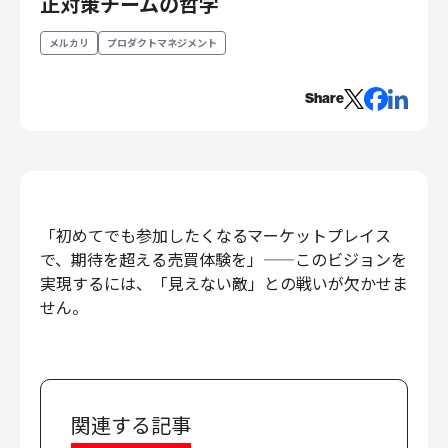
正対策チームの哲学
エンジニアリング
メルカリ
プロダクトマネジメント
エンジニアリング
コーポレートエンジニアリング
Share
セキュリティエンジニアリング
プロダクト・ビジネス
経営・事業企画
事業開発
「初めてでも参加したくなるマーケットプレイス
カスタマーサービス
で、期待を超える売買体験を」——このビジョンを
営業
実現するには、「見えない敵」との戦いが欠かせま
マーケティング・PR
せん。
プロダクトマネジメント
データアナリティクス
プロダクトデザイン
クリエイティブ
関連する記事
コーポレート