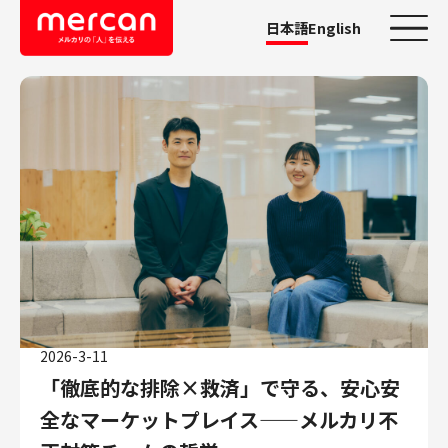
日本語
English
カテゴリーから探す
会社・事業
鹿島アントラーズ
Ads
メルカリ
メルペイ
メルコイン
メルカリShops
2026-3-11
メルカリR4Dラボ
「徹底的な排除×救済」で守る、安心安
AI/LLM
全なマーケットプレイス——メルカリ不
職種