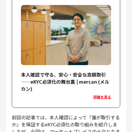
財務・経理
内部監査・リスク
法務
人事
セキュリティ・プライバシー
募集中の求人一覧
本人確認で守る、安心・安全な高額取引
——eKYC必須化の舞台裏 | mercan (メル
カン)
詳細を見る
前回の記事では、本人確認によって「誰が取引する
か」を保証するeKYC必須化の取り組みを紹介しま
したが、今回は、マーケットプレイスの土台となる