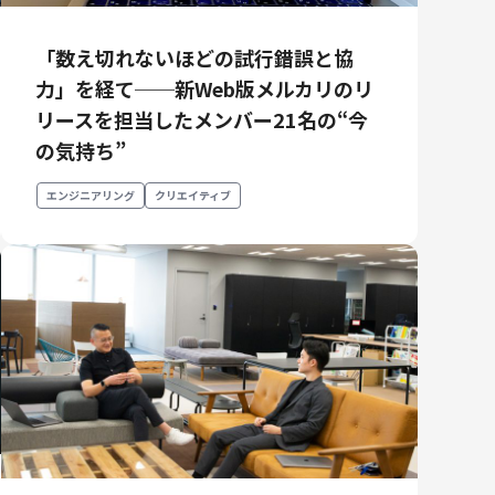
プロダクトマネジメント
データアナリティクス
「数え切れないほどの試行錯誤と協
プロダクトデザイン
力」を経て──新Web版メルカリのリ
クリエイティブ
リースを担当したメンバー21名の“今
の気持ち”
エンジニアリング
クリエイティブ
募集中の求人一覧