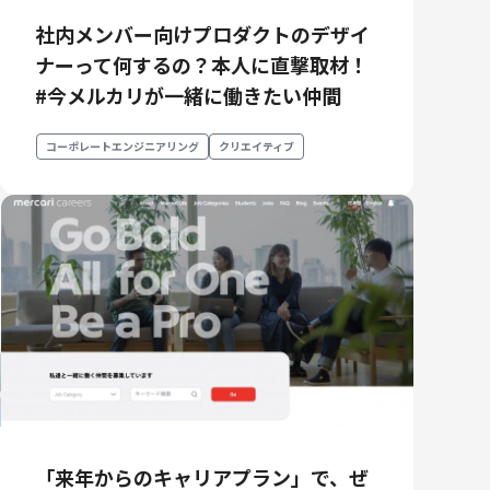
社内メンバー向けプロダクトのデザイ
ナーって何するの？本人に直撃取材！
#今メルカリが一緒に働きたい仲間
コーポレートエンジニアリング
クリエイティブ
「来年からのキャリアプラン」で、ぜ