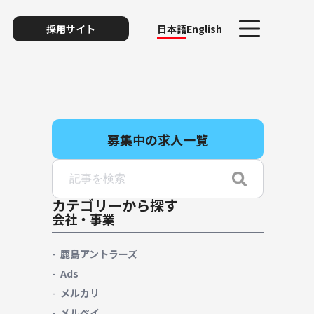
採用サイト
日本語
English
募集中の求人一覧
ト
カテゴリーから探す
会社・事業
リスク
鹿島アントラーズ
Ads
メルカリ
ィ・プライバシー
メルペイ