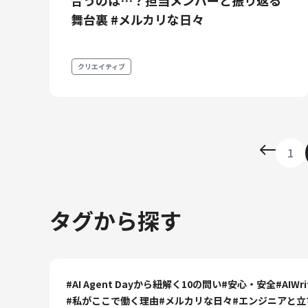
舞台裏 #メルカリな日々
クリエイティブ
1
タグから探す
#
AI Agent Dayから紐解く10の問い
#
安心・安全
#
AIWr
#
私がここで働く理由
#
メルカリな日々
#
エンジニアと立