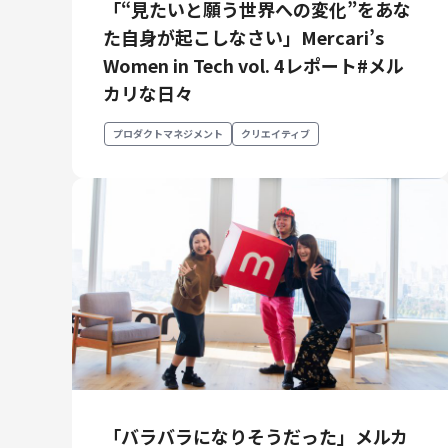
「“見たいと願う世界への変化”をあな
た自身が起こしなさい」Mercari’s
Women in Tech vol. 4レポート#メル
カリな日々
プロダクトマネジメント
クリエイティブ
「バラバラになりそうだった」メルカ