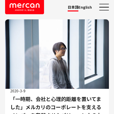
日本語
English
カテゴリーから探す
会社・事業
鹿島アントラーズ
Ads
メルカリ
メルペイ
メルコイン
メルカリShops
2020-3-9
メルカリR4Dラボ
「一時期、会社と心理的距離を置いてま
AI/LLM
した」メルカリのコーポレートを支える
職種