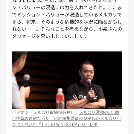
なってしまう。
そのため、設立当初からミッショ
ン・バリューの浸透には力を入れてきたと。ここま
でミッション・バリューが浸透しているメルカリで
すら、将来、そのような危機的な状況に陥るかもし
れない……。そんなことを考えながら、小泉さんの
メッセージを思い出していました。
小泉文明（メルカリ取締役会長）：
メルカリ激動の5年間
は挑戦の連続だった。日経編集委員の奥平氏がメルカリ小
泉に切り込む『THE BUSINESS DAY 02』レポ