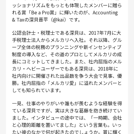
ッショナリズムをもっとも体現したメンバーに贈ら
財務・経理
れる賞「Be a Pro賞」に輝いたのが、Accounting
内部監査・リスク
& Taxの深貝晋平（@kai）です。
法務
人事
公認会計士・税理士である深貝は、2017年7月に大
セキュリティ・プライバシー
手税理士法人からメルカリへ入社。それ以降、グル
ープ全体の税務のプランニングや新インセンティブ
制度の導入など、その道のプロとしてメルカリの成
長にコミットしてきました。また、社内屈指のメル
カリ・ヘビーユーザーでもある深貝は、2018年に
募集中の求人一覧
社内向けに開催された出品数を争う大会で見事、優
勝。社内屈指の「メルカリ愛」に溢れたメンバーと
しても知られています。
一見、仕事のやりがいや誰もが羨むような経験を得
ている深貝ですが、実は大きな葛藤を抱き続けてい
ました。インタビューの途中では、「一時期、会社
と心理的距離を置いてました」という言葉も。いっ
たい彼のなかで何が起きたのでしょうか。賞に輝く