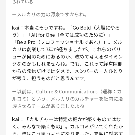
られている
ーメルカリの力の源泉ですからね。
kai
：本当にそうですね。「Go Bold（大胆にやろ
う）」「All for One（全ては成功のために）」
「Be a Pro（プロフェッショナルであれ）」。メル
カリは創業して7年が経ちましたが、これらのバリ
ューが何のためにあるのか、改めて考えるタイミン
グなのかもしれませんね。でも、これって経営陣側
からの発信だけではダメで、メンバーの一人ひとり
が考え、担うものだと思うんです。
ー以前は、
Culture & Communications（通称：カ
ルコミ）
という、メルカリのカルチャーを社内に浸
透させるチームがありましたよね。
kai
：「カルチャーは特定の誰かが築くものではな
く、みんなで築くもの」。カルコミがいてくれたか
ら、僕はこう思うようになりました。来客に対応す