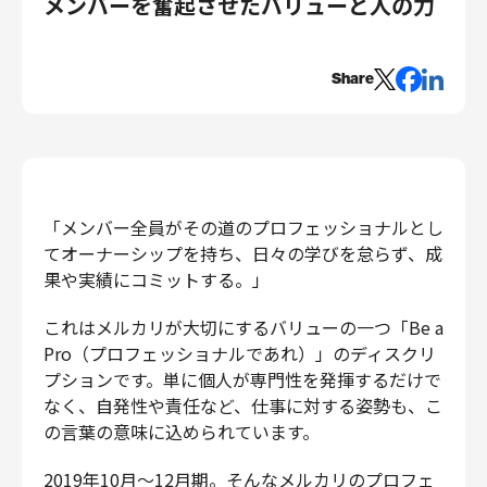
メンバーを奮起させたバリューと人の力
エンジニアリング
エンジニアリング
Share
コーポレートエンジニアリング
セキュリティエンジニアリング
プロダクト・ビジネス
経営・事業企画
「メンバー全員がその道のプロフェッショナルとし
事業開発
てオーナーシップを持ち、日々の学びを怠らず、成
カスタマーサービス
果や実績にコミットする。」
営業
マーケティング・PR
これはメルカリが大切にするバリューの一つ「Be a
プロダクトマネジメント
Pro（プロフェッショナルであれ）」のディスクリ
プションです。単に個人が専門性を発揮するだけで
データアナリティクス
なく、自発性や責任など、仕事に対する姿勢も、こ
プロダクトデザイン
の言葉の意味に込められています。
クリエイティブ
コーポレート
2019年10月〜12月期。そんなメルカリのプロフェ