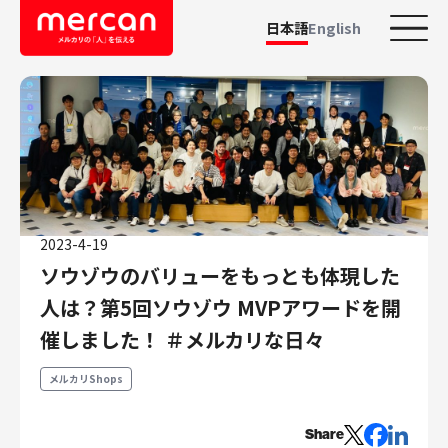
日本語
English
カテゴリーから探す
会社・事業
鹿島アントラーズ
Ads
2023-4-19
メルカリ
ソウゾウのバリューをもっとも体現した
メルペイ
人は？第5回ソウゾウ MVPアワードを開
メルコイン
催しました！ ＃メルカリな日々
メルカリShops
メルカリR4Dラボ
メルカリShops
AI/LLM
職種
Share