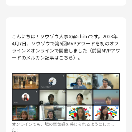
エンジニアリング
エンジニアリング
コーポレートエンジニアリング
セキュリティエンジニアリング
こんにちは！ソウゾウ人事の@chitoです。2023年
プロダクト・ビジネス
4月7日、ソウゾウで第5回MVPアワードを初のオフ
ライン×オンラインで開催しました（
前回MVPアワ
経営・事業企画
ードのメルカン記事はこちら
）。
事業開発
カスタマーサービス
営業
マーケティング・PR
プロダクトマネジメント
データアナリティクス
プロダクトデザイン
クリエイティブ
オンラインでも、場の空気感を感じられるようにしまし
コーポレート
た！