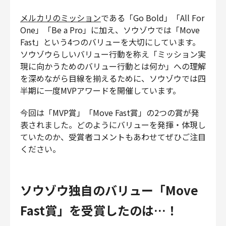
財務・経理
メルカリのミッション
である「Go Bold」「All For
内部監査・リスク
One」「Be a Pro」に加え、ソウゾウでは「Move
法務
Fast」という4つのバリューを大切にしています。
人事
ソウゾウらしいバリュー行動を称え「ミッション実
現に向かうためのバリュー行動とは何か」への理解
セキュリティ・プライバシー
を深めながら目線を揃えるために、ソウゾウでは四
半期に一度MVPアワードを開催しています。
今回は「MVP賞」「Move Fast賞」の2つの賞が発
募集中の求人一覧
表されました。どのようにバリューを発揮・体現し
ていたのか、受賞者コメントもあわせてぜひご注目
ください。
ソウゾウ独自のバリュー「Move
Fast賞」を受賞したのは…！