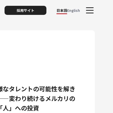
採用サイト
日本語
English
ト
様なタレントの可能性を解き
リスク
——変わり続けるメルカリの
「人」への投資
ィ・プライバシー