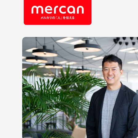
会社・事業
職
カテゴリーから探す
鹿島アントラーズ
Ads
エ
メルカリ
コ
メルペイ
セ
メルコイン
メルカリShops