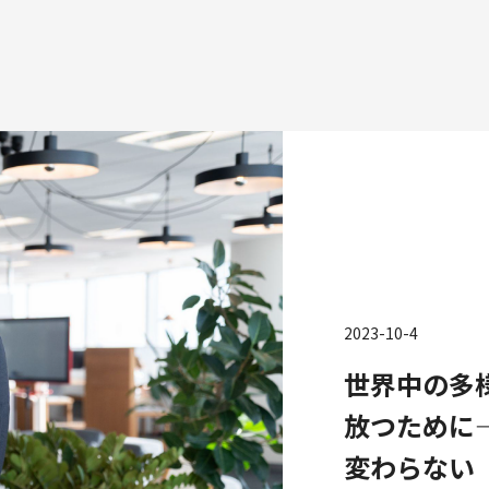
種
エンジニアリング
プロダクト・ビジネス
コーポレー
2023-10-4
ンジニアリング
経営・事業企画
財務・経理
世界中の多
ーポレートエンジニアリング
事業開発
内部監査・
放つために
キュリティエンジニアリング
カスタマーサービス
法務
営業
人事
変わらない
マーケティング・PR
セキュリテ