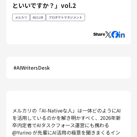
といいですか？」vol.2
エンジニアリング
メルカリ
AI/LLM
プロダクトマネジメント
エンジニアリング
コーポレートエンジニアリング
Share
セキュリティエンジニアリング
プロダクト・ビジネス
経営・事業企画
事業開発
#
AIWritersDesk
カスタマーサービス
営業
マーケティング・PR
プロダクトマネジメント
データアナリティクス
メルカリの「AI-Nativeな人」は一体どのようにAI
プロダクトデザイン
を活用しているのかを解き明かすべく、2026年新
クリエイティブ
卒内定者でAIタスクフォース運営にも携わる
コーポレート
@Yurino が先輩にAI活用の極意を聞きまくるイン