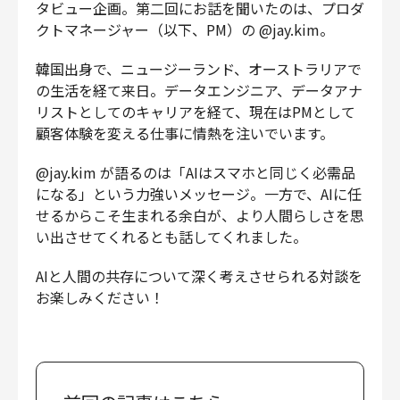
タビュー企画。第二回にお話を聞いたのは、プロダ
財務・経理
クトマネージャー（以下、PM）の @jay.kim。
内部監査・リスク
法務
韓国出身で、ニュージーランド、オーストラリアで
の生活を経て来日。データエンジニア、データアナ
人事
リストとしてのキャリアを経て、現在はPMとして
セキュリティ・プライバシー
顧客体験を変える仕事に情熱を注いでいます。
@jay.kim が語るのは「AIはスマホと同じく必需品
になる」という力強いメッセージ。一方で、AIに任
募集中の求人一覧
せるからこそ生まれる余白が、より人間らしさを思
い出させてくれるとも話してくれました。
AIと人間の共存について深く考えさせられる対談を
お楽しみください！