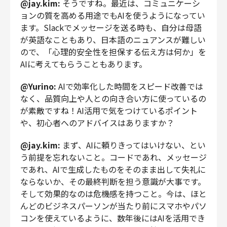
@jay.kim:
そうですね。最近は、コミュニケーシ
ョンの質を高める用途でもAIを使うようになってい
ます。Slackでメッセージを送る時も、自分は母語
が英語なこともあり、日本語のニュアンスが難しい
ので、「心理的安全性を担保する伝え方は何か」を
AIに考えてもらうこともあります。
@Yurino:
AIで効率化した時間をスピード改善では
なく、品質向上や人との向き合い方に使っているの
が素敵ですね！AI活用で気をつけているポイント
や、初心者へのアドバイスはありますか？
@jay.kim:
まず、AIに頼りきってはいけない、とい
う前提を忘れないこと。コードであれ、メッセージ
であれ、AIで生成したものをそのまま出して失礼に
ならないか、その最終判断を担う意識が大事です。
そして効果的なのは危機感を持つこと。今は、ほと
んどのビジネスパーソンが当たり前にスマホやパソ
コンを使えているように、数年後にはAIを活用でき