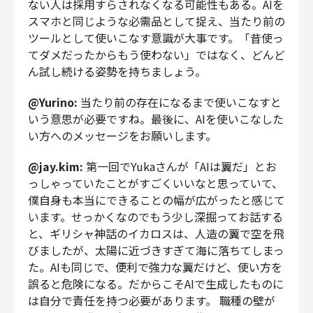
ない人は採用すらされなくなる可能性もある。AIを
スマホと同じような必需品として捉え、当たり前の
ツールとして使いこなす意識が大事です。「昔使っ
てダメだったからもう使わない」ではなく、どんど
ん試し続ける姿勢を持ちましょう。
@Yurino:
当たり前の存在になるまで使いこなすと
いう意思が必要ですね。最後に、AIを使いこなした
い方へのメッセージをお願いします。
@jay.kim:
第一回でYukaさんが「AIは翼だ」とお
っしゃっていたことがすごくいいなと思っていて、
僕自身も本当にできることの幅が広がったと感じて
います。せっかくなのでもう少し深掘ってお話する
と、ギリシャ神話のイカロスは、人造の翼で空を飛
びましたが、太陽に近づきすぎて海に落ちてしまっ
た。AIも同じで、便利で強力な翼だけど、使い方を
誤ると危険になる。だからこそAIで生成したものに
は自分で責任を持つ必要があります。 職種の壁が