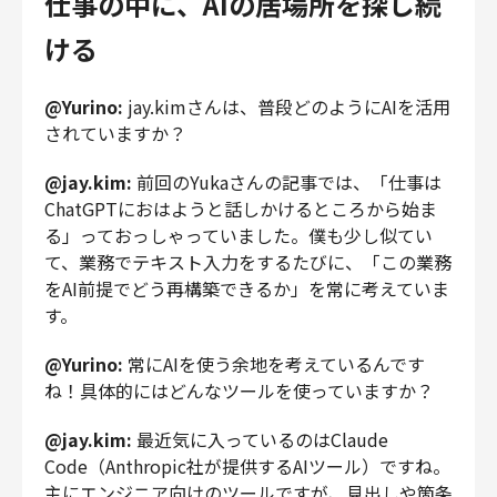
仕事の中に、AIの居場所を探し続
ける
@Yurino:
jay.kimさんは、普段どのようにAIを活用
されていますか？
@jay.kim:
前回のYukaさんの記事では、「仕事は
ChatGPTにおはようと話しかけるところから始ま
る」っておっしゃっていました。僕も少し似てい
て、業務でテキスト入力をするたびに、「この業務
をAI前提でどう再構築できるか」を常に考えていま
す。
@Yurino:
常にAIを使う余地を考えているんです
ね！具体的にはどんなツールを使っていますか？
@jay.kim:
最近気に入っているのはClaude
Code（Anthropic社が提供するAIツール）ですね。
主にエンジニア向けのツールですが、見出しや箇条