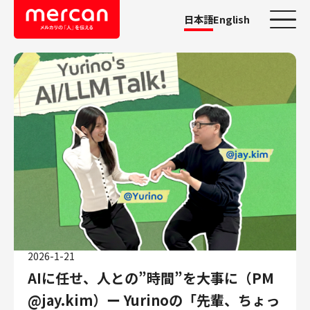
日本語
English
カテゴリーから探す
会社・事業
鹿島アントラーズ
Ads
メルカリ
メルペイ
メルコイン
メルカリShops
2026-1-21
メルカリR4Dラボ
AIに任せ、人との”時間”を大事に（PM
AI/LLM
職種
@jay.kim）ー Yurinoの「先輩、ちょっ