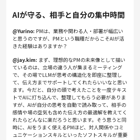
AIが守る、相手と自分の集中時間
@Yurino:
PMは、業務や関わる人・部署が幅広い
と思うのですが、PMという職種だからこそAIが活
きた経験はありますか？
@jay.kim:
まず、理想的なPMの未来像として描い
ているのは、立場の違う人が集まるミーティング
で、その場でLLMが思考の構造化を即座に整理し
て、伝え方までサポートしてくれたらいいなと思い
ます。今だと、自分の頭で考えたことを一度テキス
トでAIに打ち込んで、整理してもらう必要がありま
すが、AIが自分の思考を自動で読み取って、相手の
感情や場の空気も含めた伝え方の最適解を教えてく
れたらどんなに楽だろうと思います。そう思うと同
時に、AIをうまく使えるPMほど、対人関係やコミ
ュニケーションスキルといったソフトスキルが重要