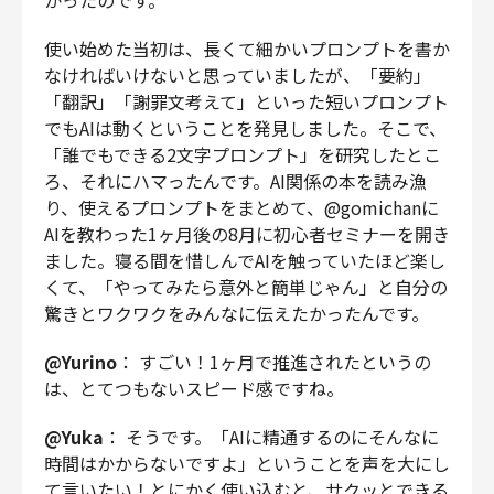
使い始めた当初は、長くて細かいプロンプトを書か
なければいけないと思っていましたが、「要約」
「翻訳」「謝罪文考えて」といった短いプロンプト
でもAIは動くということを発見しました。そこで、
「誰でもできる2文字プロンプト」を研究したとこ
ろ、それにハマったんです。AI関係の本を読み漁
り、使えるプロンプトをまとめて、@gomichanに
AIを教わった1ヶ月後の8月に初心者セミナーを開き
ました。寝る間を惜しんでAIを触っていたほど楽し
くて、「やってみたら意外と簡単じゃん」と自分の
驚きとワクワクをみんなに伝えたかったんです。
@Yurino
： すごい！1ヶ月で推進されたというの
は、とてつもないスピード感ですね。
@Yuka
： そうです。「AIに精通するのにそんなに
時間はかからないですよ」ということを声を大にし
て言いたい！とにかく使い込むと、サクッとできる