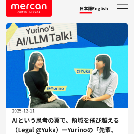
日本語
English
カテゴリーから探す
会社・事業
鹿島アントラーズ
Ads
メルカリ
メルペイ
メルコイン
メルカリShops
2025-12-11
メルカリR4Dラボ
AIという思考の翼で、領域を飛び越える
AI/LLM
職種
（Legal @Yuka）ーYurinoの「先輩、