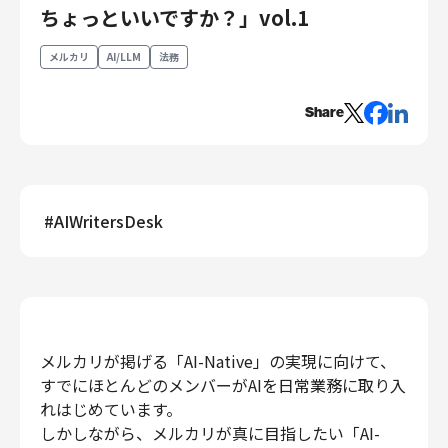
ちょっといいですか？」vol.1
エンジニアリング
メルカリ
AI/LLM
法務
エンジニアリング
コーポレートエンジニアリング
Share
セキュリティエンジニアリング
プロダクト・ビジネス
経営・事業企画
事業開発
#
AIWritersDesk
カスタマーサービス
営業
マーケティング・PR
プロダクトマネジメント
データアナリティクス
メルカリが掲げる「AI-Native」の実現に向けて、
プロダクトデザイン
すでにほとんどのメンバーがAIを日常業務に取り入
クリエイティブ
れはじめています。
コーポレート
しかしながら、メルカリが真に目指したい「AI-