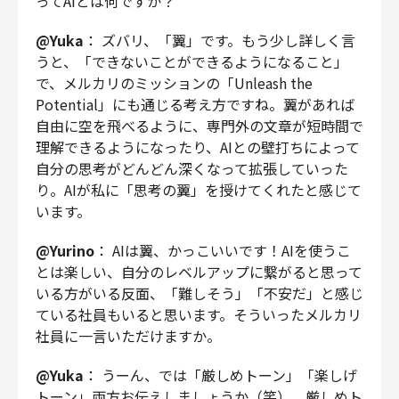
ってAIとは何ですか？
@Yuka
： ズバリ、「翼」です。もう少し詳しく言
うと、「できないことができるようになること」
で、メルカリのミッションの「Unleash the
Potential」にも通じる考え方ですね。翼があれば
自由に空を飛べるように、専門外の文章が短時間で
理解できるようになったり、AIとの壁打ちによって
自分の思考がどんどん深くなって拡張していった
り。AIが私に「思考の翼」を授けてくれたと感じて
います。
@Yurino
：
AIは翼、かっこいいです！AIを使うこ
とは楽しい、自分のレベルアップに繋がると思って
いる方がいる反面、「難しそう」「不安だ」と感じ
ている社員もいると思います。そういったメルカリ
社員に一言いただけますか。
@Yuka
：
うーん、では「厳しめトーン」「楽しげ
トーン」両方お伝えしましょうか（笑）。厳しめト