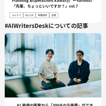
Planning &Operations kawaty）ーYurinoの
「先輩、ちょっといいですか？」vol.7
メルカリ
AI/LLM
事業開発
営業
#AIWritersDeskについての記事
#1 箱根の衝撃から「300点の企画書」ができ