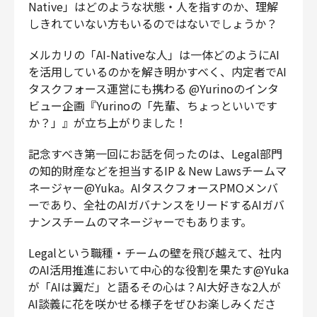
Native」はどのような状態・人を指すのか、理解
財務・経理
しきれていない方もいるのではないでしょうか？
内部監査・リスク
法務
メルカリの「AI-Nativeな人」は一体どのようにAI
を活用しているのかを解き明かすべく、内定者でAI
人事
タスクフォース運営にも携わる @Yurinoのインタ
セキュリティ・プライバシー
ビュー企画『Yurinoの「先輩、ちょっといいです
か？」』が立ち上がりました！
記念すべき第一回にお話を伺ったのは、Legal部門
募集中の求人一覧
の知的財産などを担当するIP & New Lawsチームマ
ネージャー@Yuka。AIタスクフォースPMOメンバ
ーであり、全社のAIガバナンスをリードするAIガバ
ナンスチームのマネージャーでもあります。
Legalという職種・チームの壁を飛び越えて、社内
のAI活用推進において中心的な役割を果たす@Yuka
が「AIは翼だ」と語るその心は？AI大好きな2人が
AI談義に花を咲かせる様子をぜひお楽しみくださ