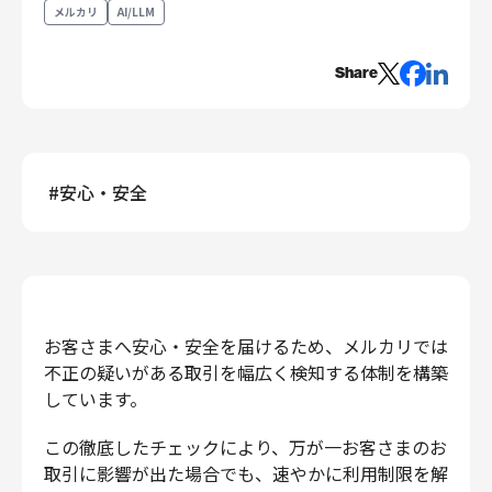
メルカリ
AI/LLM
エンジニアリング
エンジニアリング
Share
コーポレートエンジニアリング
セキュリティエンジニアリング
プロダクト・ビジネス
#
安心・安全
経営・事業企画
事業開発
カスタマーサービス
営業
マーケティング・PR
お客さまへ安心・安全を届けるため、メルカリでは
プロダクトマネジメント
不正の疑いがある取引を幅広く検知する体制を構築
データアナリティクス
しています。
プロダクトデザイン
クリエイティブ
この徹底したチェックにより、万が一お客さまのお
コーポレート
取引に影響が出た場合でも、速やかに利用制限を解