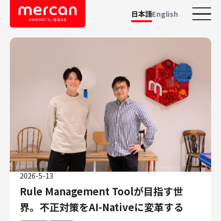
日本語
English
カテゴリーから探す
会社・事業
鹿島アントラーズ
Ads
メルカリ
メルペイ
メルコイン
メルカリShops
2026-5-13
メルカリR4Dラボ
Rule Management Toolが目指す世
AI/LLM
界。不正対策をAI-Nativeに変革する
職種