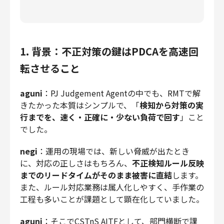
1. 背景：不正対策の鍵はPDCAを高速回
転させること
aguni
：PJ Judgement Agentの中でも、RMTで解
きたかった本質はシンプルで、「
検知から対策の実
行までを、速く・正確に・少ない負荷で回す
」こと
でした。
negi
：運用の現場では、新しい脅威が出たとき
に、対応の正しさはもちろん、
不正検知ルール反映
までのリードタイムがそのまま被害に直結
します。
また、ルール対応業務は属人化しやすく、手作業の
工程も多いことが課題として顕在化していました。
aguni
：そこでCSTnS AITFとして、部門横断で課