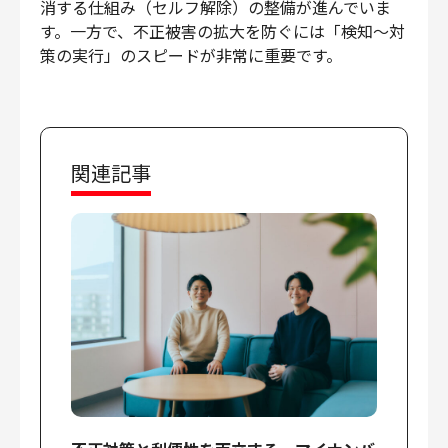
消する仕組み（セルフ解除）の整備が進んでいま
財務・経理
す。一方で、不正被害の拡大を防ぐには「検知〜対
内部監査・リスク
策の実行」のスピードが非常に重要です。
法務
人事
セキュリティ・プライバシー
関連記事
募集中の求人一覧