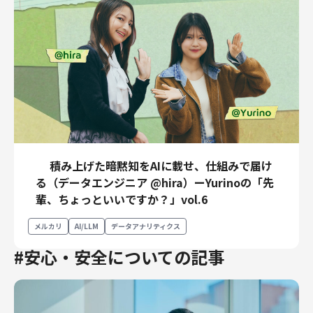
積み上げた暗黙知をAIに載せ、仕組みで届け
る（データエンジニア @hira）ーYurinoの「先
輩、ちょっといいですか？」vol.6
メルカリ
AI/LLM
データアナリティクス
#安心・安全についての記事