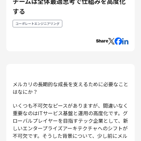
チームは全体最適思考で仕組みを高度化
エンジニアリング
する
エンジニアリング
コーポレートエンジニアリング
コーポレートエンジニアリング
セキュリティエンジニアリング
Share
プロダクト・ビジネス
経営・事業企画
事業開発
カスタマーサービス
営業
メルカリの長期的な成長を支えるために必要なこと
はなにか？
マーケティング・PR
プロダクトマネジメント
いくつも不可欠なピースがありますが、間違いなく
データアナリティクス
重要なのはITサービス基盤と運用の高度化です。グ
プロダクトデザイン
ローバルプレイヤーを目指すテック企業として、新
クリエイティブ
しいエンタープライズアーキテクチャへのシフトが
コーポレート
不可欠です。そうした背景について、少し前にメル