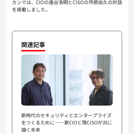
カンでは、CIOの進谷浩明とCISOの市原尚久の対談
財務・経理
を掲載しました。
内部監査・リスク
法務
人事
セキュリティ・プライバシー
関連記事
募集中の求人一覧
新時代のセキュリティとエンタープライズ
をつくるために——新CIOと現CISOが共に
描く未来