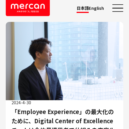
日本語
English
カテゴリーから探す
会社・事業
鹿島アントラーズ
Ads
メルカリ
メルペイ
メルコイン
メルカリShops
2024-4-30
メルカリR4Dラボ
「Employee Experience」の最大化の
AI/LLM
ために、Digital Center of Excellence
職種