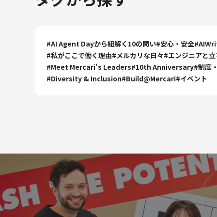
#
AI Agent Dayから紐解く10の問い
#
安心・安全
#
AIWr
#
私がここで働く理由
#
メルカリな日々
#
エンジニアと立
#
Meet Mercari’s Leaders
#
10th Anniversary
#
制度
#
Diversity & Inclusion
#
Build@Mercari
#
イベント