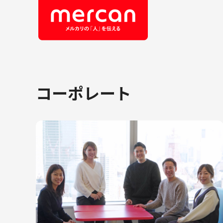
コーポレート
会社・事業
職
カテゴリーから探す
鹿島アントラーズ
Ads
エ
メルカリ
コ
メルペイ
セ
メルコイン
メルカリShops