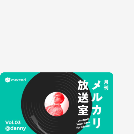
種
エンジニアリング
プロダクト・ビジネス
コーポレー
ンジニアリング
経営・事業企画
財務・経理
ーポレートエンジニアリング
事業開発
内部監査・
キュリティエンジニアリング
カスタマーサービス
法務
営業
人事
マーケティング・PR
セキュリテ