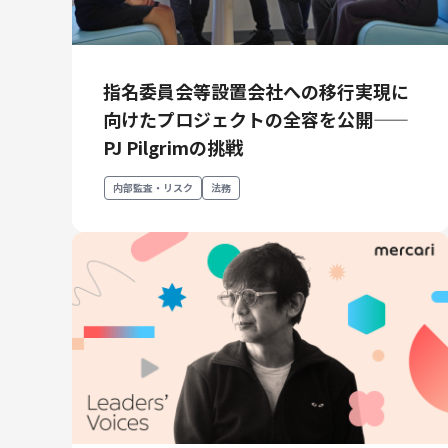
メルカリR4Dラボ
AI/LLM
指名委員会等設置会社への移行実現に
向けたプロジェクトの全容を公開——
PJ Pilgrimの挑戦
内部監査・リスク
法務