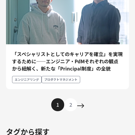
「スペシャリストとしてのキャリアを確立」を実現
するために——エンジニア・PdMそれぞれの観点
から紐解く、新たな「Principal制度」の全貌
エンジニアリング
プロダクトマネジメント
1
2
タグから探す