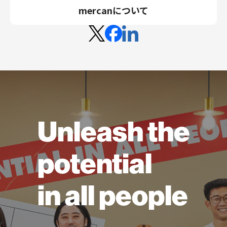
mercanについて
Unleash the
potential
in all people