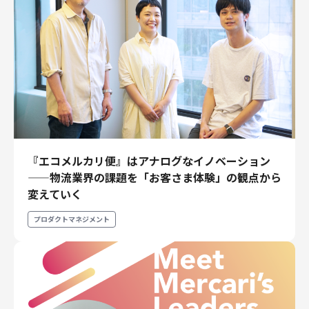
『エコメルカリ便』はアナログなイノベーション
——物流業界の課題を「お客さま体験」の観点から
変えていく
プロダクトマネジメント