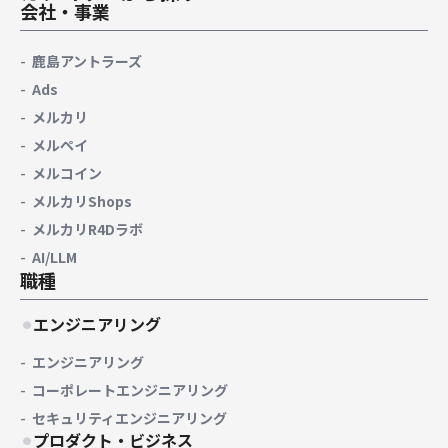
会社・事業
鹿島アントラーズ
Ads
メルカリ
メルペイ
メルコイン
メルカリShops
メルカリR4Dラボ
AI/LLM
職種
エンジニアリング
エンジニアリング
コーポレートエンジニアリング
セキュリティエンジニアリング
プロダクト・ビジネス