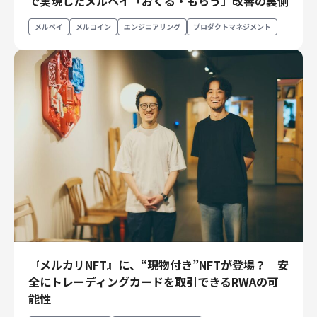
で実現したメルペイ「おくる・もらう」改善の裏側
エンジニアリング
メルペイ
メルコイン
エンジニアリング
プロダクトマネジメント
エンジニアリング
コーポレートエンジニアリング
セキュリティエンジニアリング
プロダクト・ビジネス
経営・事業企画
事業開発
カスタマーサービス
営業
マーケティング・PR
プロダクトマネジメント
データアナリティクス
『メルカリNFT』に、“現物付き”NFTが登場？ 安
プロダクトデザイン
全にトレーディングカードを取引できるRWAの可
クリエイティブ
能性
コーポレート