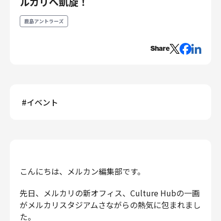
ルカリへ凱旋！
エンジニアリング
鹿島アントラーズ
エンジニアリング
コーポレートエンジニアリング
Share
セキュリティエンジニアリング
プロダクト・ビジネス
経営・事業企画
#
イベント
事業開発
カスタマーサービス
営業
マーケティング・PR
プロダクトマネジメント
こんにちは、メルカン編集部です。
データアナリティクス
プロダクトデザイン
先日、メルカリの新オフィス、Culture Hubの一画
クリエイティブ
がメルカリスタジアムさながらの熱気に包まれまし
コーポレート
た。