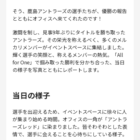
財務・経理
そう、鹿島アントラーズの選手たちが、優勝の報告
内部監査・リスク
とともにオフィスへ来てくれたのです！
法務
激闘を制し、見事9年ぶりにタイトルを勝ち取った
人事
アントラーズ。その栄光を称えるべく、多くのメル
セキュリティ・プライバシー
カリメンバーがイベントスペースに集結しました。
輝く選手の笑顔と、称えるメンバーの熱気。「All
for One」で掴み取った勝利を分かち合った、当日
の様子を写真とともにレポートします。
募集中の求人一覧
当日の様子
選手を出迎えるため、イベントスペースに徐々に人
が集まり始める時間。オフィスの一角が「アントラ
ーズレッド」に染まりました。皆そわそわとした表
情で、選手に会えることを心待ちにしている様子。