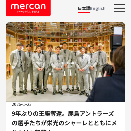
日本語
English
カテゴリーから探す
会社・事業
鹿島アントラーズ
Ads
メルカリ
メルペイ
メルコイン
メルカリShops
2026-1-23
メルカリR4Dラボ
9年ぶりの王座奪還。鹿島アントラーズ
AI/LLM
の選手たちが栄光のシャーレとともにメ
職種