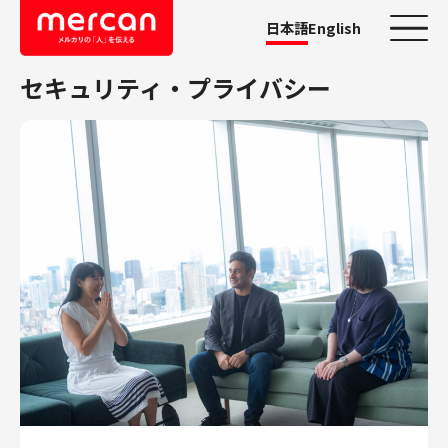
日本語
English
セキュリティ・プライバシー
カテゴリーから探す
会社・事業
鹿島アントラーズ
Ads
メルカリ
メルペイ
メルコイン
メルカリShops
メルカリR4Dラボ
AI/LLM
職種