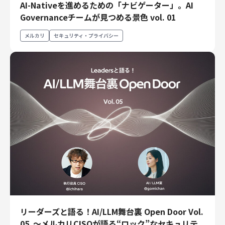
AI-Nativeを進めるための「ナビゲーター」。AI
エンジニアリング
Governanceチームが見つめる景色 vol. 01
エンジニアリング
メルカリ
セキュリティ・プライバシー
コーポレートエンジニアリング
セキュリティエンジニアリング
プロダクト・ビジネス
経営・事業企画
事業開発
カスタマーサービス
営業
マーケティング・PR
プロダクトマネジメント
データアナリティクス
プロダクトデザイン
クリエイティブ
リーダーズと語る！AI/LLM舞台裏 Open Door Vol.
コーポレート
05 〜メルカリCISOが語る“ロック”なセキュリテ