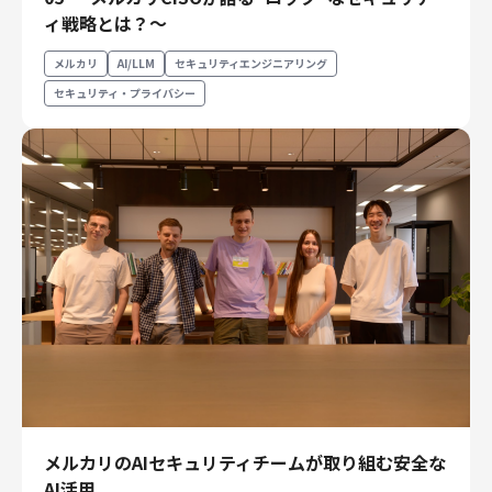
財務・経理
ィ戦略とは？〜
内部監査・リスク
メルカリ
AI/LLM
セキュリティエンジニアリング
法務
セキュリティ・プライバシー
人事
セキュリティ・プライバシー
募集中の求人一覧
メルカリのAIセキュリティチームが取り組む安全な
AI活用