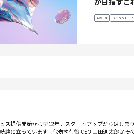
が目指すこ
プロダクトマネジメント
データアナリティクス
AI/LLM
プロダクト・ビ
プロダクトデザイン
クリエイティブ
募集中の求人一覧
ビス提供開始から早12年。スタートアップからはじま
岐路に立っています。代表執行役 CEO 山田進太郎がそ