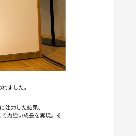
行われました。
善に注力した結果、
体として力強い成長を実現。そ