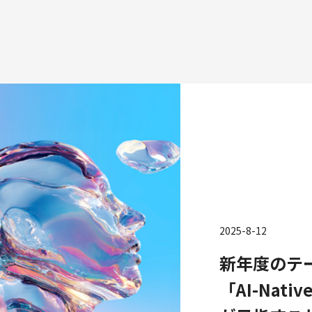
種
エンジニアリング
プロダクト・ビジネス
コーポレー
ンジニアリング
経営・事業企画
財務・経理
2025-8-12
ーポレートエンジニアリング
事業開発
内部監査・
新年度のテーマ
キュリティエンジニアリング
カスタマーサービス
法務
「AI-Nat
営業
人事
マーケティング・PR
セキュリテ