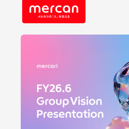
会社・事業
職
カテゴリーから探す
鹿島アントラーズ
Ads
エ
メルカリ
コ
メルペイ
セ
メルコイン
メルカリShops