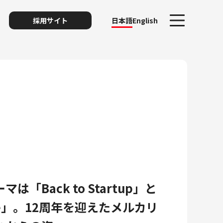
採用サイト
日本語
English
ト
リスク
は「Back to Startup」と
ive」。12周年を迎えたメルカリ
ィ・プライバシー