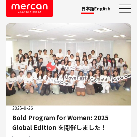
日本語
English
カテゴリーから探す
会社・事業
鹿島アントラーズ
Ads
メルカリ
メルペイ
メルコイン
メルカリShops
2025-9-26
メルカリR4Dラボ
Bold Program for Women: 2025
AI/LLM
Global Edition を開催しました！
職種