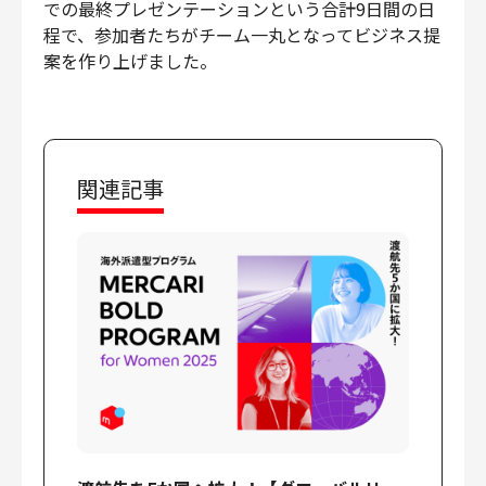
での最終プレゼンテーションという合計9日間の日
財務・経理
程で、参加者たちがチーム一丸となってビジネス提
内部監査・リスク
案を作り上げました。
法務
人事
セキュリティ・プライバシー
関連記事
募集中の求人一覧