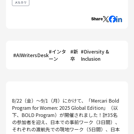
メルカリ
エンジニアリング
エンジニアリング
Share
コーポレートエンジニアリング
セキュリティエンジニアリング
プロダクト・ビジネス
#
インタ
#
新
#
Diversity &
経営・事業企画
#
AIWritersDesk
ーン
卒
Inclusion
事業開発
カスタマーサービス
営業
マーケティング・PR
プロダクトマネジメント
8/22（金）〜9/1（月）にかけて、「Mercari Bold
データアナリティクス
Program for Women: 2025 Global Edition」（以
プロダクトデザイン
下、BOLD Program）が開催されました！計35名
クリエイティブ
の参加者を迎え、日本での事前ワーク（3日間）、
コーポレート
それぞれの渡航先での現地ワーク（5日間）、日本