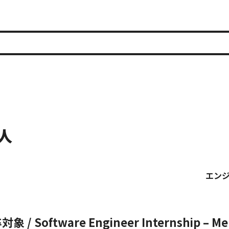
人
エン
卒対象 / Software Engineer Internship – Me