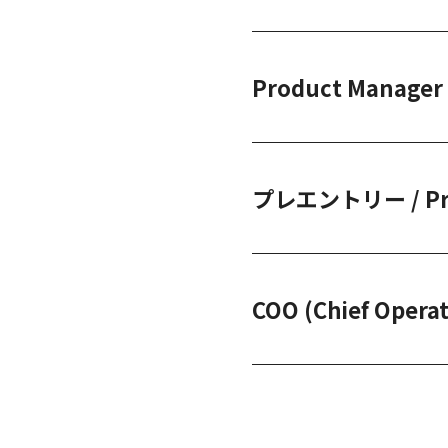
Product Manag
プレエントリー / Pre 
COO (Chief Operat