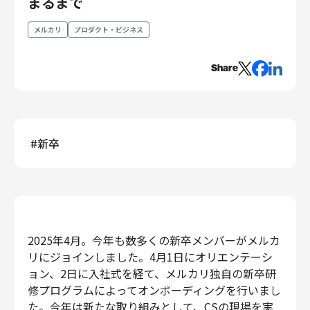
まるまで
エンジニアリング
メルカリ
プロダクト・ビジネス
エンジニアリング
コーポレートエンジニアリング
Share
セキュリティエンジニアリング
プロダクト・ビジネス
経営・事業企画
#
新卒
事業開発
カスタマーサービス
営業
マーケティング・PR
プロダクトマネジメント
2025年4月。今年も数多くの新卒メンバーがメルカ
データアナリティクス
リにジョインしました。4月1日にオリエンテーシ
プロダクトデザイン
ョン、2日に入社式を経て、メルカリ独自の新卒研
クリエイティブ
修プログラムによってオンボーディングを行いまし
コーポレート
た。今年は新たな取り組みとして、CSの現場を実