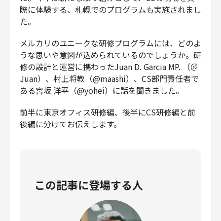
際に体験する、札幌でのプログラムも実施されまし
財務・経理
た。
内部監査・リスク
法務
メルカリのユニークな研修プログラムには、どのよ
人事
うな思いや意図が込められているのでしょうか。研
セキュリティ・プライバシー
修の設計と運営に携わったJuan D. Garcia MP. （＠
Juan）、村上将教（@maashi）、CS部門責任者で
ある宮坂 洋平（@yohei）に話を聞きました。
前半に東京オフィス研修編、後半にCS研修編と前
募集中の求人一覧
後編に分けてお伝えします。
この記事に登場する人