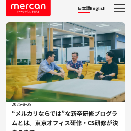
日本語
English
カテゴリーから探す
会社・事業
鹿島アントラーズ
Ads
メルカリ
メルペイ
メルコイン
メルカリShops
2025-8-29
メルカリR4Dラボ
“メルカリならでは”な新卒研修プログラ
AI/LLM
ムとは。東京オフィス研修・CS研修が決
職種